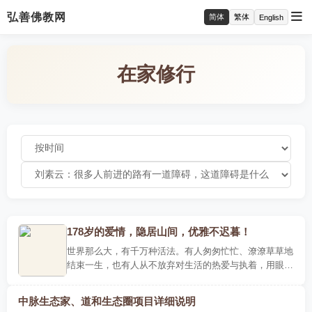
弘善佛教网
简体
繁体
English
在家修行
178岁的爱情，隐居山间，优雅不迟暮！
世界那么大，有千万种活法。有人匆匆忙忙、潦潦草草地
结束一生，也有人从不放弃对生活的热爱与执着，用眼耳
鼻舌去细细感受美的事物，把日复一日的小日子过成诗。
譬如这一对..
中脉生态家、道和生态圈项目详细说明