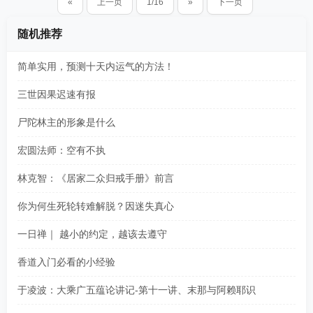
«
上一页
1/16
»
下一页
随机推荐
简单实用，预测十天内运气的方法！
三世因果迟速有报
尸陀林主的形象是什么
宏圆法师：空有不执​
林克智：《居家二众归戒手册》前言
你为何生死轮转难解脱？因迷失真心
一日禅｜ 越小的约定，越该去遵守
香道入门必看的小经验
于凌波：大乘广五蕴论讲记-第十一讲、末那与阿赖耶识