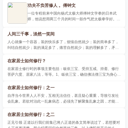
功夫不负苦修人 。傅钟文
一位专程前来中国向杨式太极大师傅钟文学拳的日本武
师，他说想用两三个月的时间一鼓作气把太极拳学好。傅
钟文听了，摇了摇头。他觉得这位日本武师对太极拳缺乏
一定的认识，..
人间三千事，淡然一笑间
人心就像一个容器，装的快乐多了，烦恼自然就少；装的简单多了，
纠结自然就少；装的满足多了，痛苦自然就少；装的理解多了，矛盾
自然就少；装的宽容多了，仇恨自然就少。胸..
在家居士如何修行？
在家居士修行时的事项主要包括：皈依三宝、受持五戒、持斋、修行
菩萨六度、居家八法，等等。1、皈依三宝，确信佛法僧三宝为身心归
向依靠之处，更不皈依佛教以外的其他宗教..
在家居士如何修行：之一
自序当今世界人人不安，互相无法信任，甚且疑心重重，导致引发社
会乱象。若欲对治此一乱象病态，必须先了解聚集乱象之因，才能对
治下药渐趋好转，否则费心费力徒劳且无功。..
在家居士如何修行：之二
正见引领 正道以行我们前集已将八正道的条文简单说过了，若想要对