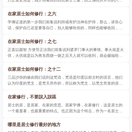
八正道更清楚，我介绍看回归自然第廿三集，以上佛陀所开示的八条
正道，是佛教实修履践的代表杰作。依止八..
在家居士如何修行：之六
学佛证道的第一步我们前集说到持戒有护法神在护持，那么，讲良心
话，保护自己还是要靠自己，别人能够给你的，同样也能够收回，往
往产生一种依赖性，过份的依赖变成不会精进..
在家居士如何修行：之七
正直以圆智 方便导正法我们前集说到婆罗门事火的事情。事火就是火
供，火供就是以为将东西烧一烧之后天人就可以收到，就会赐福给我
们，当佛陀看见之后，认为要将它转变过来..
在家居士如何修行：之十二
三品沙弥的缘由我们说到这梵语，梵语是印度以前古时的语言，他们
认为印度的梵文，是梵天所作的，所以称为梵文，以梵文所发的语
音，则叫做梵语。所以沙门、沙弥是梵语，沙弥..
在家修行，不要誤入誤區
居士的居，是居家、在家的意思。居家学佛，在家修行，这是居士的
一个最显著，也最重要的特点。也正因为这个特点，作为一名居士，
他的修行首先应该注意的，就是要立足于自己..
哪里是居士修行最好的地方