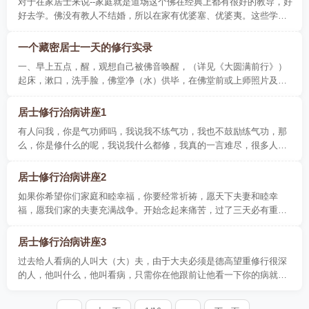
对于在家居士来说--家庭就是道场这个佛在经典上都有很好的教导，好
好去学。佛没有教人不结婚，所以在家有优婆塞、优婆夷。这些学佛
的弟子在佛门里占的人数是决定大多数，真..
一个藏密居士一天的修行实录
一、早上五点，醒，观想自己被佛音唤醒，（详见《大圆满前行》）
起床，漱口，洗手脸，佛堂净（水）供毕，在佛堂前或上师照片及坛
城唐卡或图片前如法专心做大礼拜108个（同..
居士修行治病讲座1
有人问我，你是气功师吗，我说我不练气功，我也不鼓励练气功，那
么，你是修什么的呢，我说我什么都修，我真的一言难尽，很多人问
我你是用什么给人治病的时候，竟然如此快速..
居士修行治病讲座2
如果你希望你们家庭和睦幸福，你要经常祈祷，愿天下夫妻和睦幸
福，愿我们家的夫妻充满战争。开始念起来痛苦，过了三天必有重大
变化，如你的爱人总爱骂人你应该说骂死我吧，..
居士修行治病讲座3
过去给人看病的人叫大（大）夫，由于大夫必须是德高望重修行很深
的人，他叫什么，他叫看病，只需你在他跟前让他看一下你的病就好
了，这叫看病。后来由于修行的沦落很多修行..