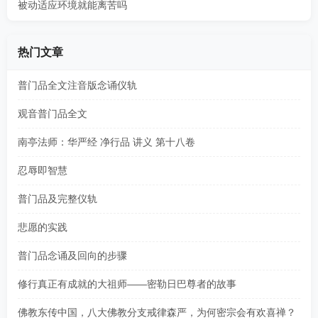
被动适应环境就能离苦吗
热门文章
普门品全文注音版念诵仪轨
观音普门品全文
南亭法师：华严经 净行品 讲义 第十八卷
忍辱即智慧
普门品及完整仪轨
悲愿的实践
普门品念诵及回向的步骤
修行真正有成就的大祖师——密勒日巴尊者的故事
佛教东传中国，八大佛教分支戒律森严，为何密宗会有欢喜禅？