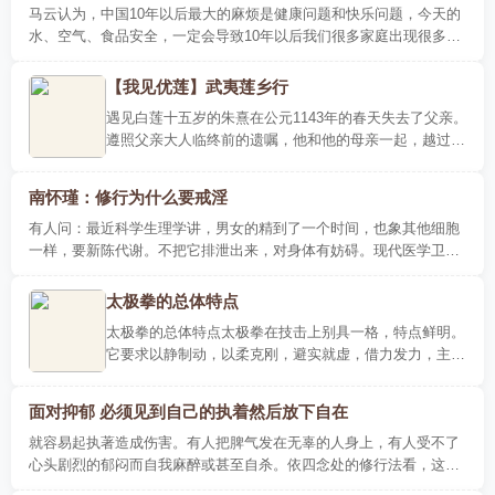
马云认为，中国10年以后最大的麻烦是健康问题和快乐问题，今天的
水、空气、食品安全，一定会导致10年以后我们很多家庭出现很多问
题，所以我投资电影、体育、医疗。今后阿里..
【我见优莲】武夷莲乡行
遇见白莲十五岁的朱熹在公元1143年的春天失去了父亲。
遵照父亲大人临终前的遗嘱，他和他的母亲一起，越过闽
北一带的群山，一路辗转，来到了一个叫五夫的集镇。朱
松把少年朱..
南怀瑾：修行为什么要戒淫
有人问：最近科学生理学讲，男女的精到了一个时间，也象其他细胞
一样，要新陈代谢。不把它排泄出来，对身体有妨碍。现代医学卫生
是这么讲，但有一点要知道，凡是科学，都没..
太极拳的总体特点
太极拳的总体特点太极拳在技击上别具一格，特点鲜明。
它要求以静制动，以柔克刚，避实就虚，借力发力，主张
一切从客观出发，随人则活，由己则滞。为此，太极拳特
别讲究听劲..
面对抑郁 必须见到自己的执着然后放下自在
就容易起执著造成伤害。有人把脾气发在无辜的人身上，有人受不了
心头剧烈的郁闷而自我麻醉或甚至自杀。依四念处的修行法看，这就
是因为人没有把受念处修好，充分看清那只是..