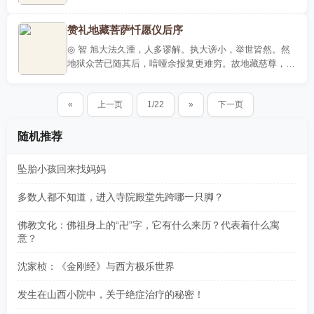
嘻嘻的，他的慈悲、他的胸怀、心量是无限的。哪儿打板
就去哪，哪..
赞礼地藏菩萨忏愿仪后序
◎ 智 旭大法久湮，人多谬解。执大谤小，举世皆然。然
地狱众苦已随其后，喑哑余报复更难穷。故地藏慈尊，大
集会中，现声闻相。世尊广叹胜德。且较云：假于弥勒、
妙吉祥、观..
«
上一页
1/22
»
下一页
随机推荐
坠胎小孩回来找妈妈
多数人都不知道，进入寺院殿堂先跨哪一只脚？
佛教文化：佛祖身上的“卍”字，它有什么来历？代表着什么寓
意？
沈家桢：《金刚经》与西方极乐世界
发生在山西小院中，关于绝症治疗的秘密！