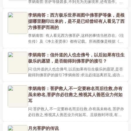
李炳南答:菩萨等级甚多,不到无为无缘境界,还有造作。自
必仍加体察,此体察即是畏,如俗谨慎之意,此其一。菩萨泛
指觉者,..
李炳南答：西方极乐世界画图中佛菩萨等像，是根
据哪里翻印出来的，是不是已经曾经有人看见了西
方佛菩萨而画的
李炳南答: 有人看见西方佛菩萨,这样的事情当然存在,《往
生传》及《净土圣贤录》都有记载。所画图像是根据《十
六观经》而来,只不过简略地画出来罢了。文字是事情的说
明,图画..
李炳南答：信外道的人也念佛号，以后如果有往生
极乐的愿望，是否能得到佛菩萨的接引？
问:信外道的人也念佛号,以后如果有往生极乐的愿望,是否
能得到佛菩萨的接引?李炳南答:求法必须远离邪见,成功在
于是否专一。既然皈依佛门,就应当远离外道。邪正混杂,
修行就不..
李炳南答：菩萨救人,不一定要称名而后往救,亦有
虽未称名,菩萨亦必往救之,惟视其人善恶业力何如
耳
问:菩萨救人,不一定要称名而后往救,亦有虽未称名,菩萨亦
必往救之,惟视其人善恶业力何如耳。且获救时环境,有须
预先为之布置者,预先布置之时间,有在数日之前,或数年之
前者,甚..
月光菩萨的传说