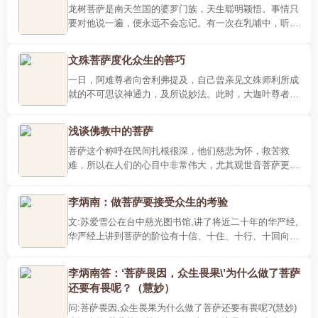
龙树菩萨是南天竺国的婆罗门族，天生聪明颖悟。事情只
要对他说一遍，便永远不会忘记。有一次在乳哺中，听到
婆罗门行者诵四部韦陀典，每一部各四万偈，每偈四十二
个字，听..
文殊菩萨度化众生的善巧
一日，阿难尊者向舍利弗提及，自己曾亲见文殊师利所成
就的不可思议神通力，及所说妙法。此时，大迦叶尊者也
跟舍利弗说，自己亦曾见过文殊师利的希有神通，接着详
说整个过程..
浅谈佛教中的菩萨
菩萨这个称呼在民间扎根很深，他们慈悲为怀，救苦救
难，所以在人们的心目中非常伟大，尤其观世音菩萨更是
家喻户晓，普闻十方。可遗憾的是，由于人们不懂佛法，
对菩萨并未..
李炳南：做菩萨要接受众生的考验
文:苏爱雪公在台中慈光图书馆,讲了将近二十年的华严经,
华严经上讲到菩萨的阶位有十信、十住、十行、十回向、
十地……等五十二阶位,当时便去问 雪公老师:‘老师啊!为
什么做..
李炳南答：‘菩萨畏因，众生畏果\’为什么做了菩萨
还要有畏呢？（慧妙）
问:菩萨畏因,众生畏果为什么做了菩萨还要有畏呢?(慧妙)