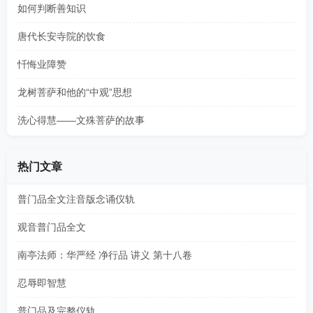
如何判断善知识
唐代长安寺院的饮食
忏悔业障赞
龙树菩萨和他的“中观”思想
洗心得慧——文殊菩萨的故事
热门文章
普门品全文注音版念诵仪轨
观音普门品全文
南亭法师：华严经 净行品 讲义 第十八卷
忍辱即智慧
普门品及完整仪轨