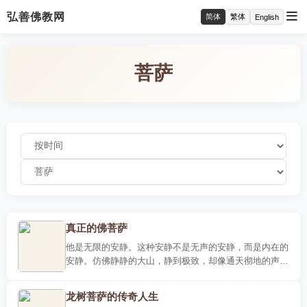
弘善佛教网
简体
繁体
English
菩萨
真正的佛菩萨
他是无限的安静。这种安静不是无声的安静，而是内在的
安静。仿佛静静的大山，静到极致，却像通天彻地的声
音，有着某种难以表述的震慑力。这就是三法印所说的涅
槃寂静，它来..
龙树菩萨的传奇人生