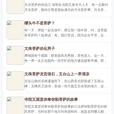
月光菩萨的传说◎ 张明在当阳玉泉寺天上天，有一石殿叫
月光菩萨，殿内主尊是面如满月的月光菩萨摩。月光菩萨
在佛教中是无上尊佛药师琉璃光如来的右胁侍，有关月光
菩萨的出..
哪头牛不是菩萨？
有一天，师徒一起去放牛。师父指一指牛群，问：这里面
有菩萨吗？徒弟说：有。我们常说，因为众生平等，众生
皆有佛性，所以徒弟的回答有。有，就是肯定。我们经常
会自问：生..
文殊菩萨劝化男子
摩竭国有个观园，那里面风光秀丽，景色宜人。这一天，
有一男一女正在园内一块空旷的地方撒花烧香拜佛。那个
男子是城中一个长者的儿子，名叫畏间，那女子是个漂亮
的闲游之人..
文殊菩萨龙宫借石，五台山上一界清凉
北岳山脉向东南逶迤而下，在山西东北部形成了五座山
峰，五峰拱卫连绵，形成一块方圆五百余里的地方，这便
是国内外闻名的五台山，山区以台怀镇为中心，分成台
怀、台内、台外..
寺院五观堂供奉弥勒菩萨的故事
寺院五观堂供奉弥勒菩萨的故事妙江法师弥勒菩萨也叫慈
氏菩萨，当时在那个地方叫布袋和尚，就是走到哪儿都笑