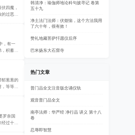
韩清净：瑜伽师地论科句披寻记 卷第
摧伏四魔，
五十九
致的过恶，
净土法门法师：伏烦恼，这个方法我用
了六十年，很有效！
赞礼地藏菩萨忏愿仪后序
中，有一
弟，积蓄了
巴米扬东大石窟寺
热门文章
郁郁葱葱的
树，等等，
普门品全文注音版念诵仪轨
观音普门品全文
南亭法师：华严经 净行品 讲义 第十八
婆罗奈国
卷
来经过十二
忍辱即智慧