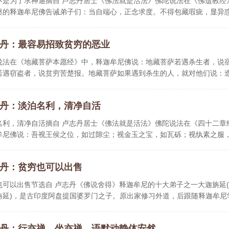
不是为了求神通摘自 卢志丹居士《佛法就是活法》佛陀说法在《佛遗教经
槃的释迦牟尼佛告诫弟子们：当自端心，正念求度。不得包藏瑕疵，显异
丹：最容易招致贫穷的恶业
说法在《地藏菩萨本愿经》中，释迦牟尼佛说：地藏菩萨若遇杀生者，说
若遇窃盗者，说贫穷苦楚报。地藏菩萨如果遇到杀生的人，就对他们说：
..
丹：淡泊名利，清净自活
名利，清净自活摘自 卢志丹居士《佛法就是活法》佛陀说法在《四十二章
牟尼佛说：吾视王侯之位，如过隙尘；视金玉之宝，如瓦砾；视纨素之服
丹：贫穷也可以出售
也可以出售节选自 卢志丹《佛说舍得》释迦牟尼的十大弟子之一大迦旃延
旃延)，是古印度阿盘提国婆罗门之子。原出家修习外道，后跟随释迦牟尼
丹：行亦禅，坐亦禅，语默动静体安然