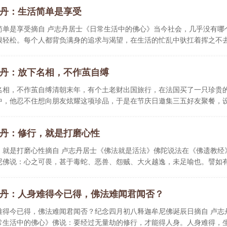
丹：生活简单是享受
简单是享受摘自 卢志丹居士《日常生活中的佛心》当今社会，几乎没有哪
很轻松。每个人都背负满身的追求与渴望，在生活的忙乱中驮扛着挥之不
丹：放下名相，不作茧自缚
名相，不作茧自缚清朝末年，有个土老财出国旅行，在法国买了一只珍贵
中，他忍不住想向朋友炫耀这项珍品，于是在节庆日邀集三五好友聚餐，
丹：修行，就是打磨心性
，就是打磨心性摘自 卢志丹居士《佛法就是活法》佛陀说法在《佛遗教经
尼佛说：心之可畏，甚于毒蛇、恶兽、怨贼、大火越逸，未足喻也。譬如
丹：人身难得今已得，佛法难闻君闻否？
难得今已得，佛法难闻君闻否？纪念四月初八释迦牟尼佛诞辰日摘自 卢志
常生活中的佛心》佛说：要经过无量劫的修行，才能得人身。人身难得，