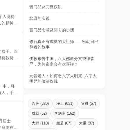
普门品及完整仪轨
个人觉得
悲愿的实践
去的精神压
普门品念诵及回向的步骤
修行真正有成就的大祖师——密勒日巴
尊者的故事
的盘子。回
设宴款待。
佛教东传中国，八大佛教分支戒律森
严，为何密宗会有欢喜禅？
元音老人：如何念六字大明咒_六字大
明咒的修法仪规
》中，释
有人，手执
菩萨 (320)
净土 (631)
父母 (57)
成就 (52)
李炳南 (162)
丹居士
大师 (110)
般若 (67)
大乘 (87)
生命更在呼