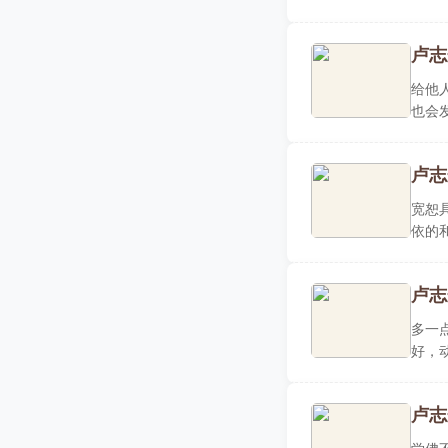
吸间，
卢志
给他
也会
人赏..
卢志
宽恕
依的
了点..
卢志
多一
好，
无意..
卢志