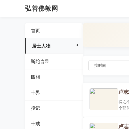
弘善佛教网
首页
居士人物
斯陀含果
四相
卢志
十界
得之
授记
个部
得它..
十戒
卢志