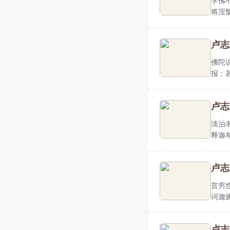
学佛
将涅
端正..
卢志
佛陀
报；
仇祸殃
卢志
淡泊
释迦
在我..
卢志
贫穷
诃迦
辩才..
卢志