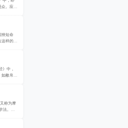
》中，即
惑众。应当
宿殃短命
造这样的深
经》中，
，如敝帛。
(又称为摩
学法。他