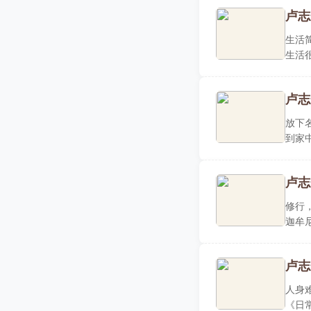
卢志
生活
生活
力力..
卢志
放下
到家
席间..
卢志
修行
迦牟
蜜器..
卢志
人身
《日