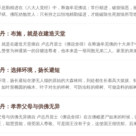
不息勤精进在《八大人觉经》中，释迦牟尼佛说：常行精进，破烦恼恶，
界狱。佛陀劝勉世人：只有持之以恒地精勤猛进，才能破除生死烦恼所导
丹：布施，就是在建造天堂
，就是在建造天堂摘自 卢志丹居士《佛说舍得》在释迦牟尼佛的十大弟子
人赞誉为神通第一的目犍连尊者，他本来是一母同胞兄弟二人。家里的弟
丹：选择环境，扬长避短
环境，扬长避短在渺无人烟的原始的大森林间，到处都生长着高大挺拔、
，如叶形椭圆的楠木、叶子对生的梓树、可防虫蛀的樟树、可做染料的栎
丹：孝养父母与供佛无异
父母与供佛无异摘自 卢志丹居士《佛说舍得》在古佛毗婆尸如来的时候，
王，聪慧贤能，很受国人尊敬。可是国王没有子女，这使国王很忧郁。后