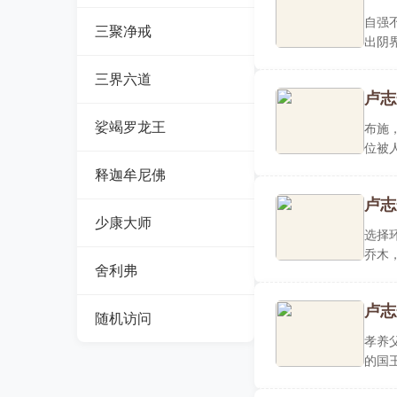
自强
三聚净戒
出阴
摧毁..
三界六道
卢志
娑竭罗龙王
布施
位被
万贯..
释迦牟尼佛
卢志
少康大师
选择
乔木
舍利弗
枝繁..
卢志
随机访问
孝养
的国
年不..