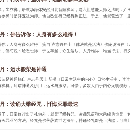
禅，坐亦禅，语默动静体安然河北智隍禅师，是六祖慧能大师之法嗣，姓
始参禅时是拜五祖为师。他自己觉得已经得到正法。于是，他就营造了一
丹：佛告诉你：人身有多么难得！
诉你：人身有多么难得！摘自 卢志丹居士《佛法就是活法》佛陀说法在《
中，佛陀说：崄恶恐怖，于世卒起，众生运尽。人身难得，唯当行法、行
..
丹：运水搬柴是神通
搬柴是神通摘自 卢志丹居士 新书《日常生活中的佛心》日常生活中，时
有禅机，所谓神通及妙用，运水与搬柴。可惜，多数人由于内心无明覆蔽
丹：读诵大乘经咒，忏悔灭罪最速
弟子，日常修行出了礼佛外，就是诵经持咒。读诵咒语和大乘经典也是一
悔灭罪业的方法。经咒是佛菩萨渡世之法船，持诵经咒即是上法船，可由
..