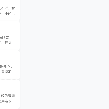
氏不详。智
座小小的庵
杂阿含
义、行福，
时是佛心，
，意识不到
种较为普遍
此岸达彼