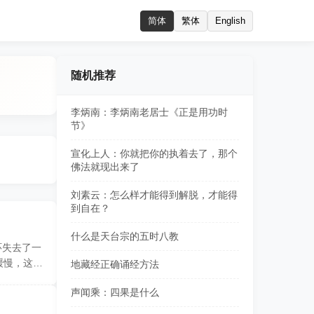
简体
繁体
English
随机推荐
李炳南：李炳南老居士《正是用功时
节》
宣化上人：你就把你的执着去了，那个
佛法就现出来了
刘素云：怎么样才能得到解脱，才能得
到自在？
什么是天台宗的五时八教
环失去了一
缓慢，这使
地藏经正确诵经方法
声闻乘：四果是什么