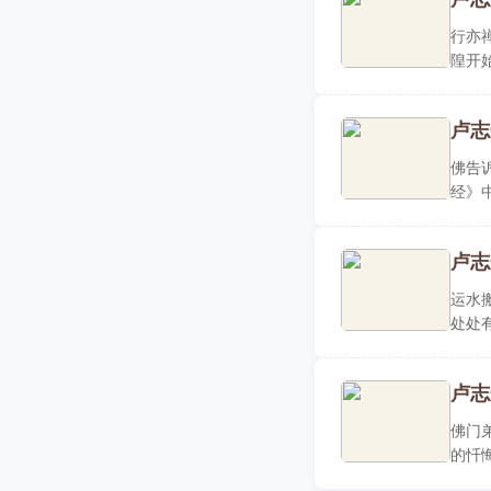
行亦
隍开
堂，..
卢志
佛告
经》
于佛法
卢志
运水
处处
自身..
卢志
佛门
的忏
岸。经