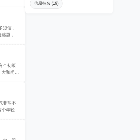
信愿持名 (19)
多短信，
慧谜题，让
有个初皈
。大和尚听
气非常不
这个年轻人