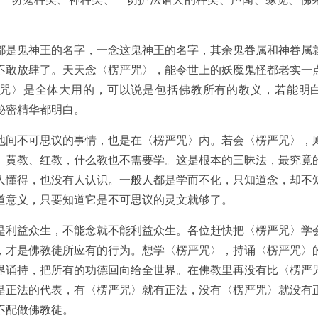
都是鬼神王的名字，一念这鬼神王的名字，其余鬼眷属和神眷属
不敢放肆了。天天念〈楞严咒〉，能令世上的妖魔鬼怪都老实一
咒〉是全体大用的，可以说是包括佛教所有的教义，若能明
秘密精华都明白。
地间不可思议的事情，也是在〈楞严咒〉内。若会〈楞严咒〉，
、黄教、红教，什么教也不需要学。这是根本的三昧法，最究竟
人懂得，也没有人认识。一般人都是学而不化，只知道念，却不
道意义，只要知道它是不可思议的灵文就够了。
是利益众生，不能念就不能利益众生。各位赶快把〈楞严咒〉学
，才是佛教徒所应有的行为。想学〈楞严咒〉，持诵〈楞严咒〉
界诵持，把所有的功德回向给全世界。在佛教里再没有比〈楞严
是正法的代表，有〈楞严咒〉就有正法，没有〈楞严咒〉就没有
不配做佛教徒。