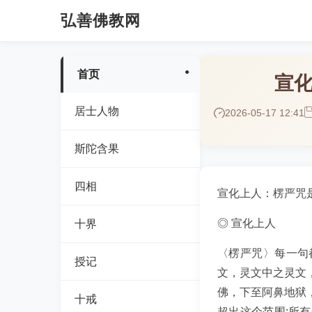
弘善佛教网
首页
宣
居士人物
2026-05-17 12:41
斯陀含果
四相
宣化上人：楞严咒
◎ 宣化上人
十界
〈楞严咒〉每一句
授记
文，灵文中之灵文
佛，下至阿鼻地狱
十戒
超出这个范围;所