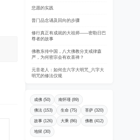
悲愿的实践
普门品念诵及回向的步骤
修行真正有成就的大祖师——密勒日巴
尊者的故事
佛教东传中国，八大佛教分支戒律森
严，为何密宗会有欢喜禅？
元音老人：如何念六字大明咒_六字大
明咒的修法仪规
成佛 (50)
南怀瑾 (89)
佛法 (153)
生命 (75)
菩萨 (320)
故事 (126)
大乘 (86)
佛教 (412)
地狱 (30)