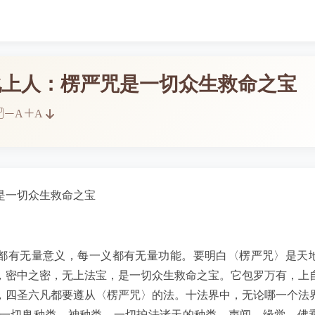
化上人：楞严咒是一切众生救命之宝
A
A
是一切众生救命之宝
都有无量意义，每一义都有无量功能。要明白〈楞严咒〉是天
，密中之密，无上法宝，是一切众生救命之宝。它包罗万有，上
，四圣六凡都要遵从〈楞严咒〉的法。十法界中，无论哪一个法
有一切鬼种类、神种类、一切护法诸天的种类、声闻、缘觉、佛