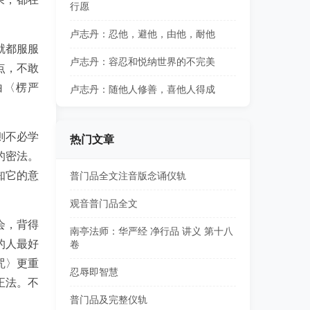
行愿
卢志丹：忍他，避他，由他，耐他
就都服服
卢志丹：容忍和悦纳世界的不完美
点，不敢
白〈楞严
卢志丹：随他人修善，喜他人得成
则不必学
热门文章
的密法。
知它的意
普门品全文注音版念诵仪轨
观音普门品全文
会，背得
南亭法师：华严经 净行品 讲义 第十八
的人最好
卷
咒〉更重
忍辱即智慧
正法。不
普门品及完整仪轨