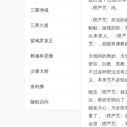
〈楞严咒〉内。
三聚净戒
〈楞严咒〉所说的
三界六道
帖帖，循规蹈矩，
出来害人。〈楞严
娑竭罗龙王
咒〉，就能将佛教
释迦牟尼佛
天地间的奥妙、天
密宗，白教、黑教
少康大师
不过这种密法没有
义。本来咒不必知
舍利弗
能念〈楞严咒〉就
出，再研究明白了
随机访问
能发大心，为全世
要了，〈楞严咒〉
会背〈楞严咒〉，