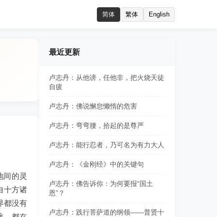
简体
繁体
English
最近更新
卢志丹：从他谤，任他非，把火烧天徒
自疲
卢志丹：佛说懈怠懒惰的危害
卢志丹：弯弯腰，拾起的是尊严
卢志丹：能行忍者，乃可名为有力大人
卢志丹：《金刚经》中的关键句
地间的灵
卢志丹：佛告诉你：为何要报“国土
自十方诸
恩”？
界都没有
卢志丹：践行菩萨道的纲领——普贤十
乘，都在