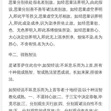
思量分别依处假名差别故。如经思量法界明入,由此假
设,思量分别善不善等诸法差别故。如经思量虚空界明
入,即此平等胜义,思量虚空无尽相故。如经思量识界明
入,即此成染成净,识为染净所依止故。如经思量欲、
色、无色界明入,即此系缚烦恼所染。如经思量胜心、
大心决定信界明入,即此无上清净所净。烦恼不染,名为
胜心。不舍有情,名为大心。
申二、得熟智法
是诸菩萨住此住中,如契经说:不坏意乐而为上首,所有
十种能成熟智、智成熟法皆悉成就。长如来家,得彼体
法。
如契经说不坏意乐而为上首等者:十地经说:以十种法智
教化成熟。一、不退转心故;二、于三宝中决定恭敬,毕
竟尽故;三、分别观生灭行故;四、分别观诸法自性不生
故;五、分别观世间成坏故;六、分别观业有生故;七、