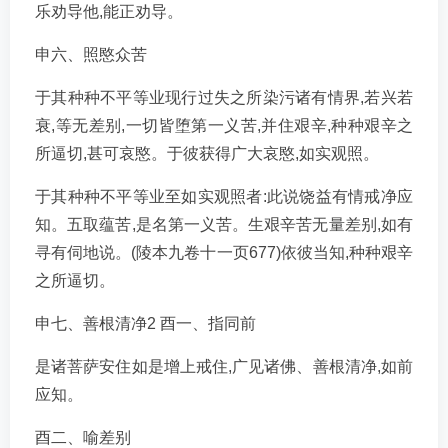
乐劝导他,能正劝导。
申六、照愍众苦
于其种种不平等业现行过失之所染污诸有情界,若兴若
衰,等无差别,一切皆堕第一义苦,并住艰辛,种种艰辛之
所逼切,甚可哀愍。于彼获得广大哀愍,如实观照。
于其种种不平等业至如实观照者:此说饶益有情戒净应
知。五取蕴苦,是名第一义苦。生艰辛苦无量差别,如有
寻有伺地说。(陵本九卷十一页677)依彼当知,种种艰辛
之所逼切。
申七、善根清净2 酉一、指同前
是诸菩萨安住如是增上戒住,广见诸佛、善根清净,如前
应知。
酉二、喻差别