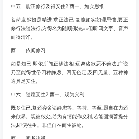
申五、能正修行及得安住2 酉一、如实思惟
菩萨发起如是精进,求正法已;复能如实如理思惟,要正
修行法随法行,方得名为随顺佛法,非但听闻文字、音声
而得清净。
酉二、依闻修习
如是知已,即依所闻正缘法相,远离诸欲恶不善法,广说
乃至能得世俗四种静虑、四无色定,及四无量、五种神
通具足安住。
申六、随愿受生2 酉一、观为义利
既多住已,复还弃舍诸静虑等、等持、等至,愿自在力还
来欲界。观彼彼处,若为有情能作义利,若能圆满菩提分
法,即便往生。非但自在而生彼处。
酉二、明断诸缚