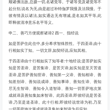
顺诸佛法故,总摄一切,名诸觉等。于诸等觉及诸觉等不
起分别,说名为无,由是超过补特伽罗我慢及法我慢。于
彼有情及以诸法,如实通达无有增减,是名如其平等,此
即释彼清净意乐名平等义。
申二、善巧方便观察诸谛2 酉一、指经说
如是菩萨住此住中,多分希求智殊胜性。于四圣谛,由十
行相如实了知。一切文辞,如契经说,应知其相。
于四圣谛由十行相如实了知等者:十地经说:是菩萨如实
知是苦圣谛、是苦集谛、是苦灭谛,如实知是至灭苦道
圣谛,是菩萨善知世谛、善知第一义谛、善知相谛、善
知差别谛、善知说成谛、善知事谛、善知生谛、善知
尽无生智谛、善知令入道智谛、善知一切菩萨地次第
成就谛及善知集如来智谛。此四圣谛,即彼经说是苦圣
谛,乃至是道圣谛。此十行相,即彼经说世谛为初,乃至
一切菩萨地次第成就谛及集如来智谛为后应知。