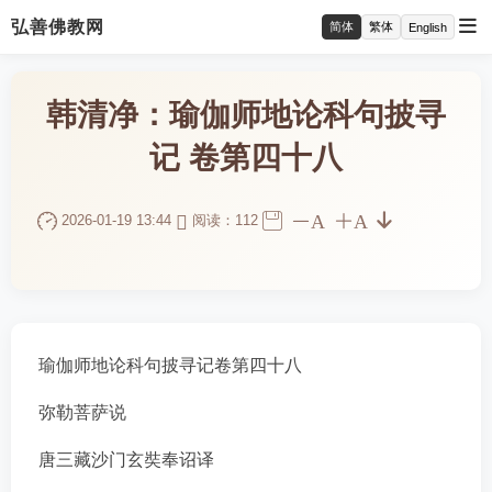
弘善佛教网
简体
繁体
English
韩清净：瑜伽师地论科句披寻
记 卷第四十八
A
A
2026-01-19 13:44
阅读：112
瑜伽师地论科句披寻记卷第四十八
弥勒菩萨说
唐三藏沙门玄奘奉诏译