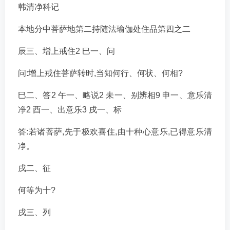
韩清净科记
本地分中菩萨地第二持随法瑜伽处住品第四之二
辰三、增上戒住2 巳一、问
问:增上戒住菩萨转时,当知何行、何状、何相?
巳二、答2 午一、略说2 未一、别辨相9 申一、意乐清
净2 酉一、出意乐3 戌一、标
答:若诸菩萨,先于极欢喜住,由十种心意乐,已得意乐清
净。
戌二、征
何等为十?
戌三、列