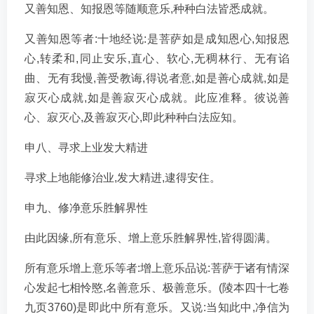
又善知恩、知报恩等随顺意乐,种种白法皆悉成就。
又善知恩等者:十地经说:是菩萨如是成知恩心,知报恩
心,转柔和,同止安乐,直心、软心,无稠林行、无有谄
曲、无有我慢,善受教诲,得说者意,如是善心成就,如是
寂灭心成就,如是善寂灭心成就。此应准释。彼说善
心、寂灭心,及善寂灭心,即此种种白法应知。
申八、寻求上业发大精进
寻求上地能修治业,发大精进,逮得安住。
申九、修净意乐胜解界性
由此因缘,所有意乐、增上意乐胜解界性,皆得圆满。
所有意乐增上意乐等者:增上意乐品说:菩萨于诸有情深
心发起七相怜愍,名善意乐、极善意乐。(陵本四十七卷
九页3760)是即此中所有意乐。又说:当知此中,净信为