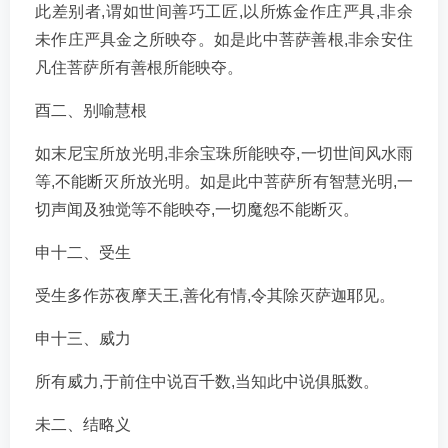
此差别者,谓如世间善巧工匠,以所炼金作庄严具,非余
未作庄严具金之所映夺。如是此中菩萨善根,非余安住
凡住菩萨所有善根所能映夺。
酉二、别喻慧根
如末尼宝所放光明,非余宝珠所能映夺,一切世间风水雨
等,不能断灭所放光明。如是此中菩萨所有智慧光明,一
切声闻及独觉等不能映夺,一切魔怨不能断灭。
申十二、受生
受生多作苏夜摩天王,善化有情,令其除灭萨迦耶见。
申十三、威力
所有威力,于前住中说百千数,当知此中说俱胝数。
未二、结略义