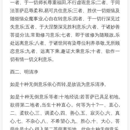
一者、于一切师长尊重福田,不行虚诳意乐;二者、于同
法菩萨忍辱柔和,易可共住意乐;三者、胜伏一切烦恼及
随烦恼众魔事业,心自在转意乐;四者、于一切行深见过
失意乐;五者、于大涅槃深见胜利意乐;六者、于诸妙善
菩提分法,常勤修习意乐;七者、即于彼修为随顺故,乐
处远离意乐;八者、于诸世间有染尊位利养恭敬,无所顾
恋意乐;九者、远离下乘,趣证大乘意乐;十者、欲作一
切有情一切义利意乐。
酉二、明清净
如是十种无倒意乐依心而转,是故说为意乐清净。
如是十种无倒意乐等者:十地经说:若菩萨已具足初地,
欲得第二地者,当生十种直心。何等为十?一、直心,
二、柔软心,三、调柔心,四、善心,五、寂灭心,六、真
心,七、不杂心,八、不希望心,九、胜心,十、大心。菩
萨生是十心,得入第二菩萨离垢地。此中十种无倒意乐,