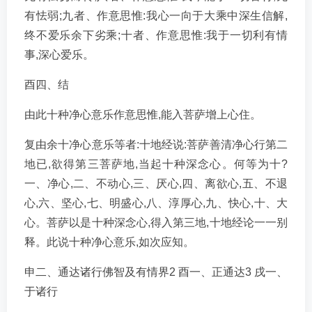
有怯弱;九者、作意思惟:我心一向于大乘中深生信解,
终不爱乐余下劣乘;十者、作意思惟:我于一切利有情
事,深心爱乐。
酉四、结
由此十种净心意乐作意思惟,能入菩萨增上心住。
复由余十净心意乐等者:十地经说:菩萨善清净心行第二
地已,欲得第三菩萨地,当起十种深念心。何等为十?
一、净心,二、不动心,三、厌心,四、离欲心,五、不退
心,六、坚心,七、明盛心,八、淳厚心,九、快心,十、大
心。菩萨以是十种深念心,得入第三地,十地经论一一别
释。此说十种净心意乐,如次应知。
申二、通达诸行佛智及有情界2 酉一、正通达3 戌一、
于诸行