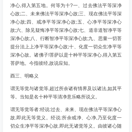
净心,得入第五地。何等为十?一、过去佛法平等深净
心故;二、未来佛法平等深净心故;三、现在佛法平等深
净心故;四、戒净平等深净心故;五、心净平等深净心
故;六、除见疑悔净平等深净心故;七、道非道智净平等
深净心故;八、行断智净平等深净心故;九、思量一切菩
提分法上上净平等深净心故;十、化度一切众生净平等
深净心故。诸佛子!菩萨以是十种平等深净心,得入第五
菩萨地。今指彼经,故说应知。
酉三、明略义
谓无等觉与诸觉等,超过所余诸有情界及以诸法,如其平
等。当知是名十种平等清净意乐略所说义。
谓无等觉等者:经说:过去、未来、现在佛法平等深净心
故,即此无等觉义。经说:所余戒净、心净,乃至化度一
切众生净平等深净心故,即此无诸觉等义。由彼诸心随