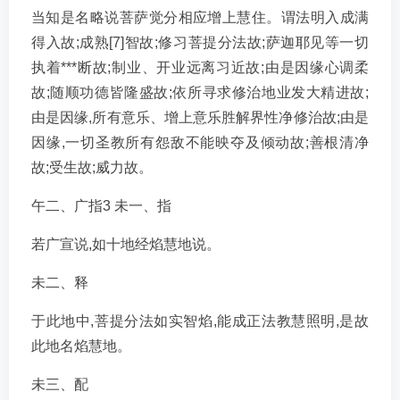
当知是名略说菩萨觉分相应增上慧住。谓法明入成满
得入故;成熟[7]智故;修习菩提分法故;萨迦耶见等一切
执着***断故;制业、开业远离习近故;由是因缘心调柔
故;随顺功德皆隆盛故;依所寻求修治地业发大精进故;
由是因缘,所有意乐、增上意乐胜解界性净修治故;由是
因缘,一切圣教所有怨敌不能映夺及倾动故;善根清净
故;受生故;威力故。
午二、广指3 未一、指
若广宣说,如十地经焰慧地说。
未二、释
于此地中,菩提分法如实智焰,能成正法教慧照明,是故
此地名焰慧地。
未三、配