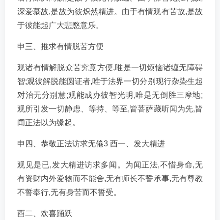
深爱慕故,是故为彼炽然精进。由于有情观有苦故,是故
于彼能起广大悲愍意乐。
申三、推求有情脱苦方便
观诸有情解脱众苦究竟方便,唯是一切烦恼诸缠无障碍
智;观彼解脱能圆证者,唯于法界一切分别现行杂染生起
对治无分别慧;观能成办彼智光明,唯是无倒胜三摩地;
观所引发一切静虑、等持、等至,皆菩萨藏听闻为先,皆
闻正法以为缘起。
申四、恭敬正法访求无倦3 酉一、发大精进
观见是已,发大精进访求多闻。为闻正法,不惜身命,无
有资财内外爱物而不能舍,无有师长不誓承事,无有尊教
不誓奉行,无有身苦而不誓受。
酉二、欢喜踊跃