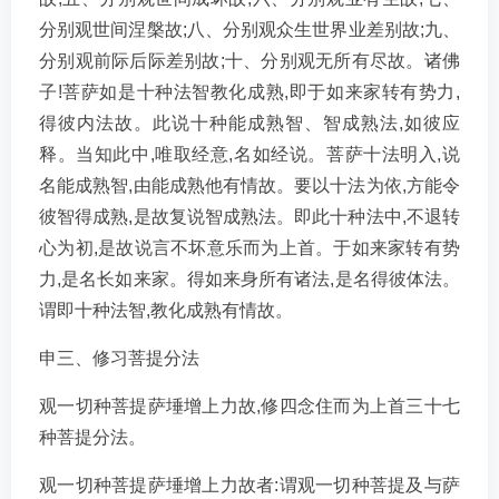
分别观世间涅槃故;八、分别观众生世界业差别故;九、
分别观前际后际差别故;十、分别观无所有尽故。诸佛
子!菩萨如是十种法智教化成熟,即于如来家转有势力,
得彼内法故。此说十种能成熟智、智成熟法,如彼应
释。当知此中,唯取经意,名如经说。菩萨十法明入,说
名能成熟智,由能成熟他有情故。要以十法为依,方能令
彼智得成熟,是故复说智成熟法。即此十种法中,不退转
心为初,是故说言不坏意乐而为上首。于如来家转有势
力,是名长如来家。得如来身所有诸法,是名得彼体法。
谓即十种法智,教化成熟有情故。
申三、修习菩提分法
观一切种菩提萨埵增上力故,修四念住而为上首三十七
种菩提分法。
观一切种菩提萨埵增上力故者:谓观一切种菩提及与萨