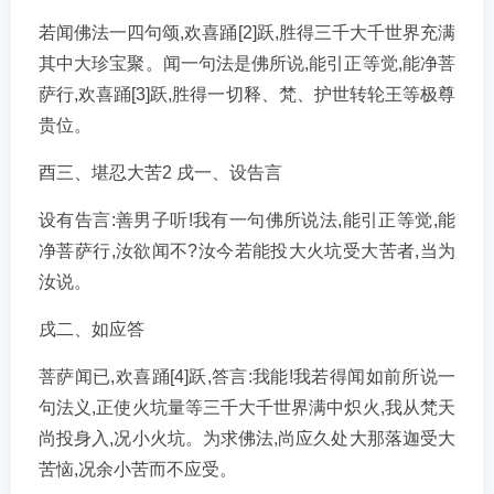
若闻佛法一四句颂,欢喜踊[2]跃,胜得三千大千世界充满
其中大珍宝聚。闻一句法是佛所说,能引正等觉,能净菩
萨行,欢喜踊[3]跃,胜得一切释、梵、护世转轮王等极尊
贵位。
酉三、堪忍大苦2 戌一、设告言
设有告言:善男子听!我有一句佛所说法,能引正等觉,能
净菩萨行,汝欲闻不?汝今若能投大火坑受大苦者,当为
汝说。
戌二、如应答
菩萨闻已,欢喜踊[4]跃,答言:我能!我若得闻如前所说一
句法义,正使火坑量等三千大千世界满中炽火,我从梵天
尚投身入,况小火坑。为求佛法,尚应久处大那落迦受大
苦恼,况余小苦而不应受。