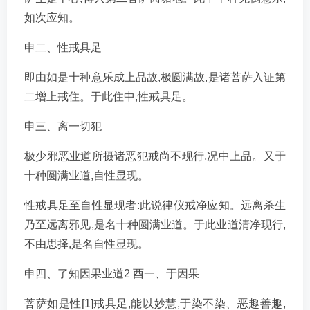
如次应知。
申二、性戒具足
即由如是十种意乐成上品故,极圆满故,是诸菩萨入证第
二增上戒住。于此住中,性戒具足。
申三、离一切犯
极少邪恶业道所摄诸恶犯戒尚不现行,况中上品。又于
十种圆满业道,自性显现。
性戒具足至自性显现者:此说律仪戒净应知。远离杀生
乃至远离邪见,是名十种圆满业道。于此业道清净现行,
不由思择,是名自性显现。
申四、了知因果业道2 酉一、于因果
菩萨如是性[1]戒具足,能以妙慧,于染不染、恶趣善趣,