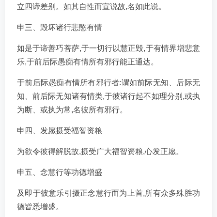
立四谛差别。如其自性而宣说故,名如此说。
申三、毁坏诸行悲愍有情
如是于谛善巧菩萨,于一切行以慧正毁,于有情界增悲意
乐,于前后际愚痴有情所有邪行能正通达。
于前后际愚痴有情所有邪行者:谓如前际无知、后际无
知、前后际无知诸有情类,于彼诸行起不如理分别,或执
为断、或执为常,名彼所有邪行。
申四、发愿摄受福智资粮
为欲令彼得解脱故,摄受广大福智资粮,心发正愿。
申五、念慧行等功德增盛
及即于彼意乐引摄正念慧行而为上首,所有众多殊胜功
德皆悉增盛。