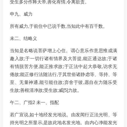
受生多分作释天帝,善化有情,令离欲贪。
申九、威力
所有威力,于前住中已说千数,当知此中有百千数。
未二、结略义
当知是名略说菩萨增上心住。谓心意乐作意思惟成满
趣入故;于一切行诸有情界及大菩提,能正通达故;于诸
有情脱苦方便,能正推求故;于正法中起大恭敬,访求无
倦故;能正修行法随法行,于其世俗诸静虑等、等持、等
至、无量神通,能引能住故;弃舍于彼,愿自在力随乐受
生故;善根清净故;受生故;威[5]力故。
午二、广指2 未一、指配
若广宣说,如十地经发光地说。由发闻行正法光明、等
持光明之所显示,是故此地名发光地。由内心净能发光