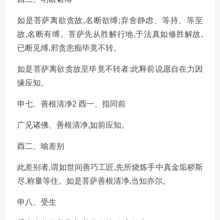
如是菩萨离欲贪故,名断欲缚;弃舍静虑、等持、等至
故,名断有缚。菩萨先从胜解行地,于法真如修胜解故,
已断见缚,邪贪恚痴毕竟不转。
如是菩萨离欲贪故至毕竟不转者:此释前说愿自在力因
缘应知。
申七、善根清净2 酉一、指同前
广见诸佛、善根清净,如前应知。
酉二、喻差别
此差别者,谓如世间善巧工匠,先所烧炼手中真金垢秽斯
尽,称量等住。如是菩萨善根清净,当知亦尔。
申八、受生