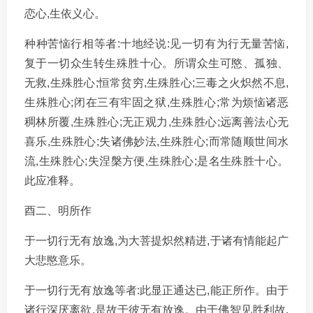
恋心,生依义心。
种种苦恼行相等者:十地经说:见一切有为行无量苦恼,
复于一切众生转生殊胜十心。所谓众生可愍、孤独、
无救,生殊胜心;恒常贫穷,生殊胜心;三毒之火炽然不息,
生殊胜心;闭在三有牢固之狱,生殊胜心;常为烦恼诸恶
稠林所覆,生殊胜心;无正观力,生殊胜心;远离善法心无
喜乐,生殊胜心;失诸佛妙法,生殊胜心;而常随顺世间水
流,生殊胜心;失涅槃方便,生殊胜心;是名生殊胜十心。
此应准释。
酉二、明所作
于一切行无有放逸,为大菩提炽然精进,于诸有情能起广
大悲愍意乐。
于一切行无有放逸等者:此显正通达已,能正所作。由于
诸行深厌离欲,是故于彼无有放逸。由于佛智见胜利故,