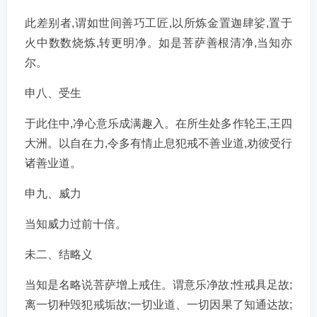
此差别者,谓如世间善巧工匠,以所炼金置迦肆娑,置于
火中数数烧炼,转更明净。如是菩萨善根清净,当知亦
尔。
申八、受生
于此住中,净心意乐成满趣入。在所生处多作轮王,王四
大洲。以自在力,令多有情止息犯戒不善业道,劝彼受行
诸善业道。
申九、威力
当知威力过前十倍。
未二、结略义
当知是名略说菩萨增上戒住。谓意乐净故;性戒具足故;
离一切种毁犯戒垢故;一切业道、一切因果了知通达故;