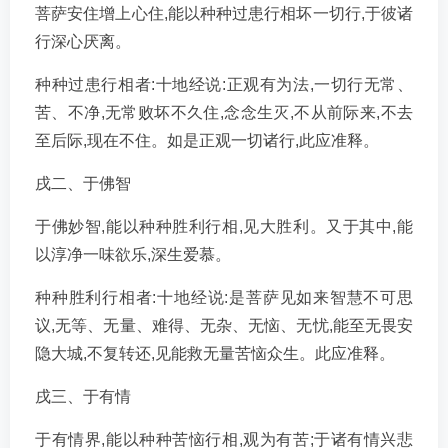
菩萨安住增上心住,能以种种过患行相坏一切行,于彼诸
行深心厌离。
种种过患行相者:十地经说:正观有为法,一切行无常、
苦、不净,无常败坏不久住,念念生灭,不从前际来,不去
至后际,现在不住。如是正观一切诸行,此应准释。
戌二、于佛智
于佛妙智,能以种种胜利行相,见大胜利。又于其中,能
以淳净一味欲乐,深生爱慕。
种种胜利行相者:十地经说:是菩萨见如来智慧不可思
议,无等、无量、难得、无杂、无恼、无忧,能至无畏安
隐大城,不复转还,见能救无量苦恼众生。此应准释。
戌三、于有情
于有情界,能以种种苦恼行相,观为有苦;于诸有情兴悲