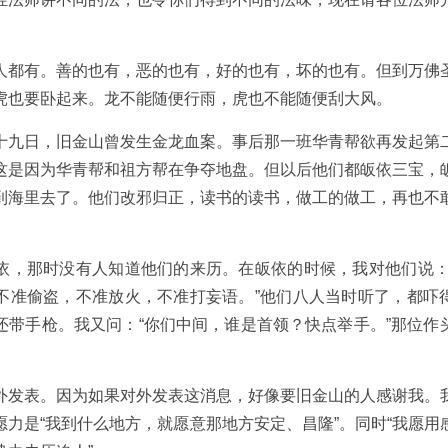
人都有。善的也有，恶的也有，好的也有，坏的也有。但到万佛
虎也要卧起来。龙不能随便行雨，虎也不能随便刮大风。
十九日，旧金山曾发生金龙血案。事后那一班华青帮欲再发起第
这是因为华青帮和祖方帮在争夺地盘。但以后他们都皈依三宝，
到海里去了。他们改邪归正，读书的读书，做工的做工，再也不
依，那时没有人知道他们的来历。在皈依的时候，我对他们说：
不准偷盗，不准放火，不准打妄语。”他们八人当时听了，都吓
还带手枪。我又问：“你们中间，谁是首领？快点举手。”那位作
外发表。因为如果对外发表这消息，好像要旧金山的人感谢我。
愿力是“我到什么地方，就愿意那地方安定、昌隆”。同时“我愿用