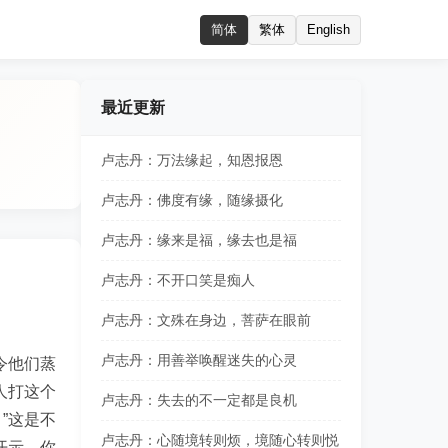
简体
繁体
English
最近更新
卢志丹：万法缘起，知恩报恩
卢志丹：佛度有缘，随缘摄化
卢志丹：缘来是福，缘去也是福
卢志丹：不开口笑是痴人
卢志丹：文殊在身边，菩萨在眼前
卢志丹：用善举唤醒迷失的心灵
令他们蒸
人打这个
卢志丹：失去的不一定都是良机
”这是不
卢志丹：心随境转则烦，境随心转则悦
开示，你