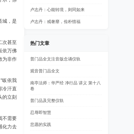
卢志丹：心能转境，则同如来
圣城，是
卢志丹：戒奢靡，俭朴惜福
二次甚至
热门文章
皈依万佛
敢为非作
普门品全文注音版念诵仪轨
观音普门品全文
“皈依我
南亭法师：华严经 净行品 讲义 第十八
得冷汗直
卷
头的立刻
普门品及完整仪轨
忍辱即智慧
我不需要
悲愿的实践
感化力去