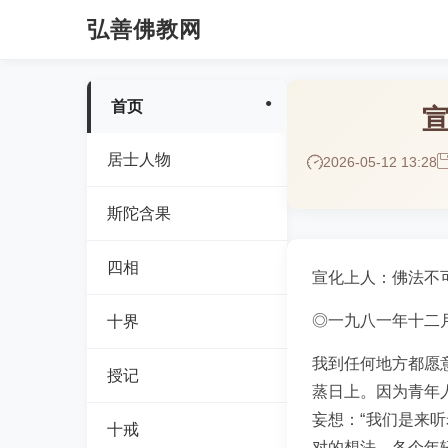
弘善佛教网
首页
居士人物
2026-05-12 13:28
斯陀含果
四相
宣化上人：佛法不
◎一九八一年十二
十界
我到任何地方都愿
授记
蒸日上。因为青年
妄想：“我们是来
十戒
对的想法，各个年