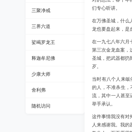
们专心听讲。
三聚净戒
在万佛圣城，什么
三界六道
龙也要盘起来，是
在一九七八年六月
娑竭罗龙王
第三次金龙血案，
释迦牟尼佛
圣城，把武器都扔
歹。
少康大师
当时有八个人来皈
的人，不准杀生，
舍利弗
流，其中一人甚至
举手承认。
随机访问
这件事情我没有对
人来感谢我。我的