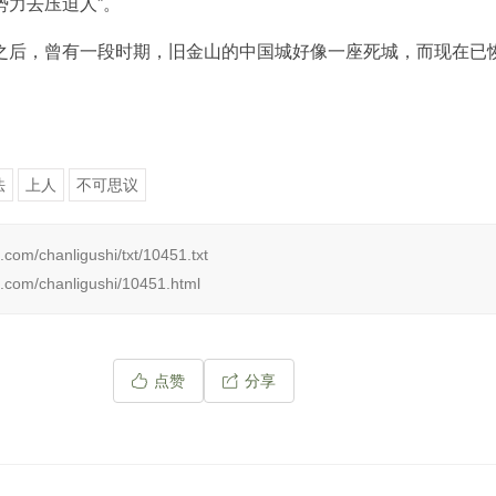
势力去压迫人”。
之后，曾有一段时期，旧金山的中国城好像一座死城，而现在已
法
上人
不可思议
.com/chanligushi/txt/10451.txt
.com/chanligushi/10451.html
点赞
分享