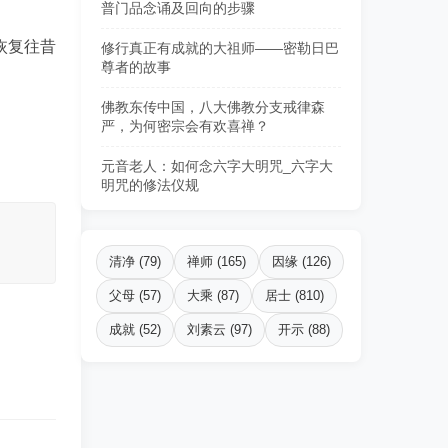
普门品念诵及回向的步骤
恢复往昔
修行真正有成就的大祖师——密勒日巴
尊者的故事
佛教东传中国，八大佛教分支戒律森
严，为何密宗会有欢喜禅？
元音老人：如何念六字大明咒_六字大
明咒的修法仪规
清净 (79)
禅师 (165)
因缘 (126)
父母 (57)
大乘 (87)
居士 (810)
成就 (52)
刘素云 (97)
开示 (88)