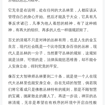
济物以慈悲为根本。
它无非是在说明，处在任何的大丛林里，人都应该从
管理自己的身心开始。然后才能及于大众，它具有凡
事反求诸已，凡事为他人着想的精神，有了这种精
神，有再大的组织、再多的人也一样循规蹈矩了。
百丈的清规不只是对禅的丛林有用，也是人生的金玉
良言，现代社会既是一个比寺院复杂百倍的丛林，现
代人是丛林的一分子，当然要守丛林的规矩，这规矩
就是法律。可惜的是，法律虽能惩恶维善，却不能令
人安身立命，得到究竟的平安。
像百丈大智禅师丛林要则二十条，就是使一个人在现
代大丛林里也能安身立命、自在无碍的智慧，倘若我
们将它看成只是佛教丛林特有的规则，那是不顾智慧
的宝藏，抛家散走的庸人了。再进一步说，禅宗的丛
林清规，无非是希望在有秩序的环境中开启自性般