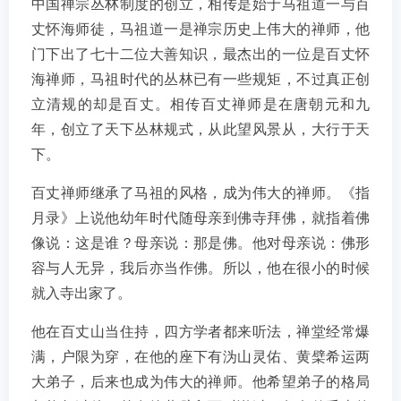
中国禅宗丛林制度的创立，相传是始于马祖道一与百
丈怀海师徒，马祖道一是禅宗历史上伟大的禅师，他
门下出了七十二位大善知识，最杰出的一位是百丈怀
海禅师，马祖时代的丛林已有一些规矩，不过真正创
立清规的却是百丈。相传百丈禅师是在唐朝元和九
年，创立了天下丛林规式，从此望风景从，大行于天
下。
百丈禅师继承了马祖的风格，成为伟大的禅师。《指
月录》上说他幼年时代随母亲到佛寺拜佛，就指着佛
像说：这是谁？母亲说：那是佛。他对母亲说：佛形
容与人无异，我后亦当作佛。所以，他在很小的时候
就入寺出家了。
他在百丈山当住持，四方学者都来听法，禅堂经常爆
满，户限为穿，在他的座下有沩山灵佑、黄檗希运两
大弟子，后来也成为伟大的禅师。他希望弟子的格局