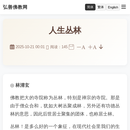
弘善佛教网
简体
繁体
English
人生丛林
A
A
2025-10-21 00:01
阅读：145
◎
林清玄
佛教把大的寺院称为丛林，特别是禅宗的寺院。那是
由于僧众合和，犹如大树丛聚成林，另外还有功德丛
林的意思，因此后世居士聚集的团体，也称居士林。
丛林！是多么好的一个象征，在现代社会里我们的生