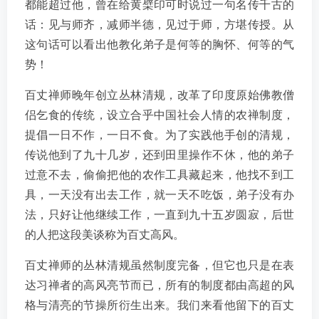
都能超过他，曾在给黄檗印可时说过一句名传千古的
话：见与师齐，减师半德，见过于师，方堪传授。从
这句话可以看出他教化弟子是何等的胸怀、何等的气
势！
百丈禅师晚年创立丛林清规，改革了印度原始佛教僧
侣乞食的传统，设立合乎中国社会人情的农禅制度，
提倡一日不作，一日不食。为了实践他手创的清规，
传说他到了九十几岁，还到田里操作不休，他的弟子
过意不去，偷偷把他的农作工具藏起来，他找不到工
具，一天没有出去工作，就一天不吃饭，弟子没有办
法，只好让他继续工作，一直到九十五岁圆寂，后世
的人把这段美谈称为百丈高风。
百丈禅师的丛林清规虽然制度完备，但它也只是在表
达习禅者的高风亮节而已，所有的制度都由高超的风
格与清亮的节操所衍生出来。我们来看他留下的百丈