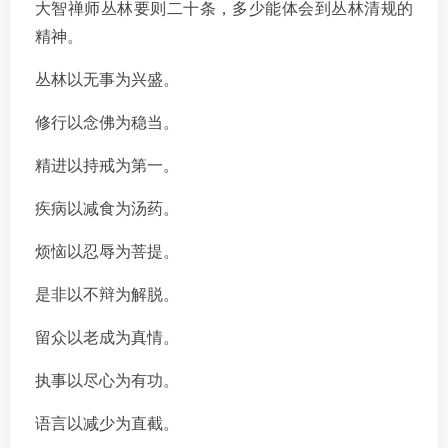
大智禅师丛林要则二十条，多少能体会到丛林清规的
精神。
丛林以无事为兴盛。
修行以念佛为稳当。
精进以持戒为第一。
疾病以减食为汤药。
烦恼以忍辱为菩提。
是非以不辩为解脱。
留众以老成为真情。
执事以尽心为有功。
语言以减少为直截。