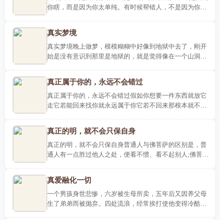
你瞎，而是因为你太单纯。有时候帮错人，不是因为你
笨，而是因为你太善良。有时候爱错人，不是因为你蠢，
而是因为你..
真实梦境
真实梦境晚上做梦，模模糊糊中好像到地狱中去了，刚开
始是没有意识到那里是地狱的，就是觉得像在一个山洞里
面，暗无天日，周围都是烧着火照明，路很崎岖不平，每
一个洞穴外..
真正属于你的，永远不会错过
真正属于你的，永远不会错过假如你想要一件东西就放它
走它若能回来找你就永远属于你它若不回来那根本就不是
你的无论心情怎样，都要面带微笑不要太把一个人放在心
上因为挫折..
真正的明，就不会只保自身
真正的明，就不会只保自身普通人与佛菩萨的区别是，普
通人有一点胜过他人之处，便看不惯、看不起别人;佛菩萨
比凡夫强一万倍，也没有丝毫轻视和排斥。当我们看别人
不顺眼时..
真爱融化一切
一个男孩身世悲惨，六岁被生母所卖，五年后又因养父母
生了弟弟而被抛弃。四处流浪，经常挨打使他变得冷酷无
情。到了少保中心，依然恶习难除，常用欺负同学的方式