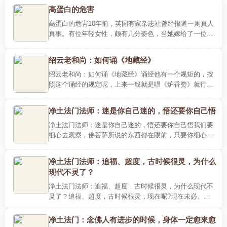
求得短暂快..
高蛋白的危害
高蛋白的危害10年前，英国有家杂志社曾经报道一则真人
真事。有位年轻女性，颇有几分姿色，当她嫁给了一位有
钱的丈夫后，对丈夫十分体贴，照顾得无微不至，每天都
供给丈夫最..
绍云老和尚：如何诵《地藏经》
绍云老和尚：如何诵《地藏经》诵经他有一个规矩的，按
照这个诵经的规定呢，上来一般就是唱《炉香赞》就行
了，炉香乍熱，后边呢，就是《开经偈》，不论诵什么
经，就无上甚深..
净土法门法师：迷是你自己迷的，悟还要你自己悟
净土法门法师：迷是你自己迷的，悟还要你自己悟我们要
细心去观察，佛菩萨所说的东西都在眼前，只要你细心观
察，“六根”在六尘境界你都会发现，然后你才佩服佛陀真
有智慧、..
净土法门法师：追福、超度，古时候很灵，为什么
现代不灵了？
净土法门法师：追福、超度，古时候很灵，为什么现代不
灵了？追福、超度，古时候很灵，现在呢?现在未必。为
什么?古时候做佛事的人真有修行，他认真在做佛事，他
不是为了要钱..
净土法门：念佛人有进步的时候，身体一定愈來愈