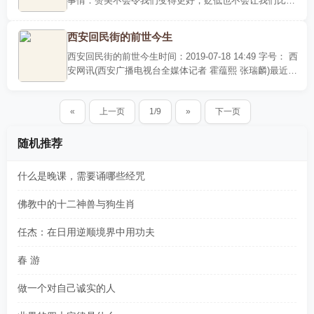
事情：赞美不会令我们变得更好，贬低也不会让我们比实
际更差，他人的言行代替不了自己的业。我们之所以痛
苦，根本原因..
西安回民街的前世今生
西安回民街的前世今生时间：2019-07-18 14:49 字号： 西
安网讯(西安广播电视台全媒体记者 霍蕴熙 张瑞麟)最近随
着 长安十二时辰 的热播，剧中的美食又火了一把，今天
跟随记..
«
上一页
1/9
»
下一页
随机推荐
什么是晚课，需要诵哪些经咒
佛教中的十二神兽与狗生肖
任杰：在日用逆顺境界中用功夫
春 游
做一个对自己诚实的人