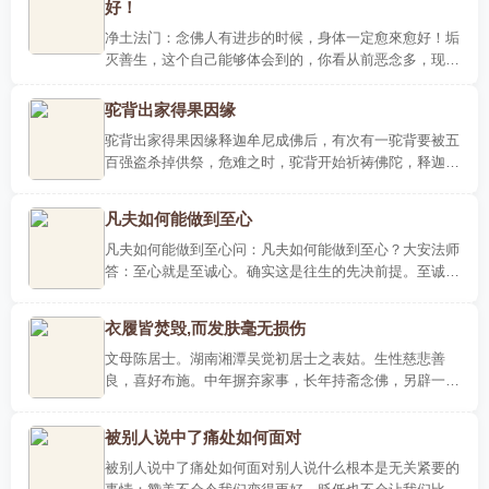
好！
净土法门：念佛人有进步的时候，身体一定愈來愈好！垢
灭善生，这个自己能够体会到的，你看从前恶念多，现在
恶念少了;以前个性刚强，现在柔软了。这都是阿赖耶裡头
的染污、..
驼背出家得果因缘
驼背出家得果因缘释迦牟尼成佛后，有次有一驼背要被五
百强盗杀掉供祭，危难之时，驼背开始祈祷佛陀，释迦牟
尼佛立即以天人装束、形象来至祭祀之地。众强盗见到他
后各个心生..
凡夫如何能做到至心
凡夫如何能做到至心问：凡夫如何能做到至心？大安法师
答：至心就是至诚心。确实这是往生的先决前提。至诚
心，我们业力凡夫也是可以作得到的。它不是谈一个水
平、功夫问题，..
衣履皆焚毁,而发肤毫无损伤
文母陈居士。湖南湘潭吴觉初居士之表姑。生性慈悲善
良，喜好布施。中年摒弃家事，长年持斋念佛，另辟一间
净室，供奉西方三圣像及观音铜像，木鱼钟磬之声，日夜
不停。家族亲..
被别人说中了痛处如何面对
被别人说中了痛处如何面对别人说什么根本是无关紧要的