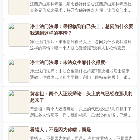
江西庐山东林寺第九期念佛禅修公告江西庐山东林寺应社
会各界信众之要求，特开念佛禅修之方便，让信众们来东
林寺同沾念佛禅修的殊胜法味，共入弥陀愿海，普得真实
利益。第九..
净土法门法师：果报临到自己头上，总问为什么要
我遇到这样的事情？
净土法门法师：果报临到自己头上，总问为什么要我遇到
这样的事情？哪一个人甘心受苦报?没有人甘心情愿受苦
报，受贫穷下贱，没有人甘心情愿。那果报临到自己头
上，头一个现..
净土法门法师：末法众生靠什么得度-
净土法门法师：末法众生靠什么得度?黄念祖老居士通宗
通教，他跟虚云老和尚学禅，宗门；跟梅光羲居士、跟夏
莲居居士学教，这是教下；他还学密宗，本身是密宗的金
刚阿闍黎。..
黄念祖：两个人还没辩论，头上的气已经在那儿打
起来了
黄念祖：两个人还没辩论，头上的气已经在那儿打起来了
所以各人情形不一样，我们相见，虽然没有交谈，已经可
以感觉到咱们心气可以相通。从前中国有个外交官叫吴朝
书，在外国..
看错人，不是因为你瞎，而是....
看错人，不是因为你瞎，而是....有时候看错人，不是因为