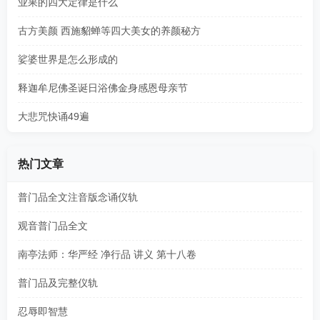
业果的四大定律是什么
古方美颜 西施貂蝉等四大美女的养颜秘方
娑婆世界是怎么形成的
释迦牟尼佛圣诞日浴佛金身感恩母亲节
大悲咒快诵49遍
热门文章
普门品全文注音版念诵仪轨
观音普门品全文
南亭法师：华严经 净行品 讲义 第十八卷
普门品及完整仪轨
忍辱即智慧