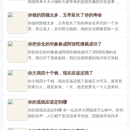
因很简单今天小编给大家带来的是观音像的历史故事，讲
的是飞机经过“南海观音像”，为什么都要绕行一圈呢？其
实原因..
你做的阴德太多，玉帝延长了你的寿命
你做的阴德太多，玉帝延长了你的寿命在宋代的一个乡
里，有位老人，名叫陈元植的。他的生活稍微宽裕一点，
就乐意做不愿让别人知道的善事，就是飞鸟、爬虫这类小
小动物，也都..
你把你念的对象换成阿弥陀佛就成功了
你把你念的对象换成阿弥陀佛就成功了1阿弥陀佛的名
号，我们印了很多贴纸，我们在很明显的地方给它张贴，
目的何在？让我们时时刻刻看到阿弥陀佛的名号，看到阿
弥陀佛的形像..
你欠我四十千钱，现在应该还我了
你欠我四十千钱，现在应该还我了新城王大司马，家里有
管家仆人，很是富有。一天，他忽然梦见一个人进来对他
说：“你欠我四十千钱，现在应该还我了。”他惊讶地询问
缘故，那..
你的底线应该定到哪
你的底线应该定到哪 有一位武术大师隐居于山林中。听到
他的名声，人们都千里迢迢来寻找他，想跟他学些武术方
面的窍门。他们到达深山的时候，发现大师正从山谷里挑
水。他挑..