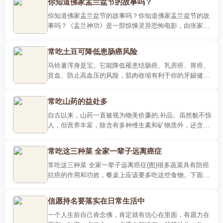
你知道佛家盂兰盆节的故事吗？
你知道佛家盂兰盆节的故事吗？你知道佛家盂兰盆节的故
事吗？《盂兰神功》是一部惊悚灵异恐怖电影，由张家
辉、刘心悠、吴家丽等主演。电影以恐怖诡异的故事作主
题，讲述了四..
常吃土豆可降低患肠癌风险
马铃薯浑身是宝。它能降低罹患结肠癌、乳房癌、胃癌、
贫血、防止高血压的风险，肌肉收缩有利于你的牙龈健
康，可保护身体免疫系统健康，免受感染。富含维生素
C，防衰老中国..
常吃山药的益处多
自古以来，山药一直被视为物美价廉的;补品。虽然貌不惊
人，但营养丰富，除含有多种维生素和矿物质外，还含有
淀粉酶、多酚氧化酶等多种有益健康的成分。对于以下几
类人群来..
常吃这三种菜 全家一辈子远离癌症
常吃这三种菜 全家一辈子远离癌症(图)很多蔬菜具有防癌
抗癌的作用和功效，餐桌上应该要多吃这些食物。下面就
和小编一起来了解一下哪些食物的抗癌作用最适合食用!餐
桌常吃四..
信愿持名要落实在日常生活中
一个人生前自己肯念佛，肯定就有信心在里面，有愿力在