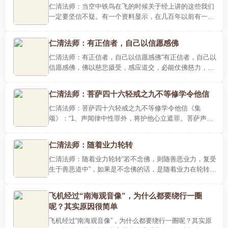
仁清法师：当空中铁鸟在飞的时候关于经上讲的这些我们
一定要坚信不疑。有一个资料显示，在几百年以前有一个
资料，有一个高僧大德说过这个话，他说：“当空中铁鸟在
飞的时候..
仁清法师：有正信者，自己以信愿感佛
仁清法师：有正信者，自己以信愿感佛“有正信者，自己以
信愿感佛，佛以慈悲摄受，感应道交，必能仗佛慈力，带
业往生，又何须问彼见佛与否”。那个意思是你只要信愿行
具足就..
仁清法师：菩萨四十六轻戒之九不等修学令他信
仁清法师：菩萨四十六轻戒之九不等修学令他信《集
颂》：“1、声闻律中性罪外，将护他心立遮罪。菩萨声闻
应等学，未信令信信增长。比如饮酒非时食，变更僧像非
处等。应等声..
仁清法师：随着业力轮转
仁清法师：随着业力轮转“若不念佛，则随善恶业力，复受
生于善恶道中”，如果是不念佛的话，是随着业力在轮转，
所谓的轮转，六道轮回当中有善道和恶道，那么你这个善
业成熟..
飞机经过“南海观音像”，为什么都要绕行一圈
呢？其实原因很简单
飞机经过“南海观音像”，为什么都要绕行一圈呢？其实原