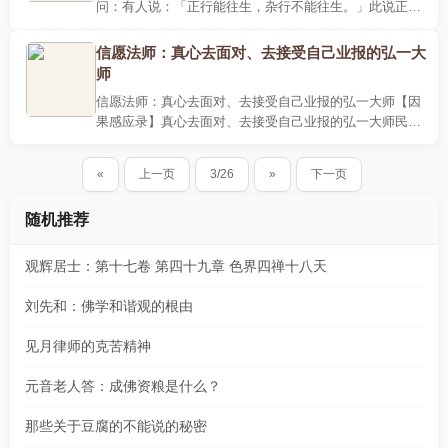
问：有人说：「正行能往生，杂行不能往生。」此说正确
吗?答：此乃邪知妄见，兹引善导大师开示以作明证，善
导大师《观经..
信愿法师：真心去面对、去接受自己业报的弘一大
师
信愿法师：真心去面对、去接受自己业报的弘一大师【因
果感应录】真心去面对、去接受自己业报的弘一大师民国
初年，一位了不起的律宗祖师弘一大师很有才华，精通美
术、戏剧、..
«
上一页
3/26
»
下一页
随机推荐
观辉居士：第十七卷 第四十九章 色界四禅十八天
刘先和：佛学和谐观的根由
见月律师的克苦精神
元音老人答：成佛资粮是什么？
那些关于豆腐的不能说的秘密