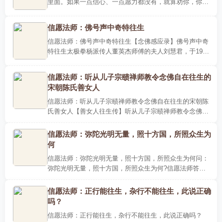
里面。如果一点信心、一点愿力都没有，就算劝你，你也
坚决不肯念，这都是业障。临命终时，只要你肯念佛，阿
弥陀佛、观..
信愿法师：佛号声中奇特往生
信愿法师：佛号声中奇特往生【念佛感应录】佛号声中奇
特往生太极拳杨派传人董英杰师傅的夫人刘慧君，于1994
年4月16日凌晨4时逝世，享年77岁。刘慧君与女儿董茉莉
本来不住在..
信愿法师：听从儿子宗赜禅师教令念佛自在往生的
宋朝陈氏善女人
信愿法师：听从儿子宗赜禅师教令念佛自在往生的宋朝陈
氏善女人【善女人往生传】听从儿子宗赜禅师教令念佛自
在往生的宋朝陈氏善女人底下师父跟大家报告第二十二则
故事，这是..
信愿法师：弥陀光明无量，照十方国，所照众生为
何
信愿法师：弥陀光明无量，照十方国，所照众生为何问：
弥陀光明无量，照十方国，所照众生为何?信愿法师答：
据佛经祖论，阿弥陀佛光明摄受念佛人，如《观无量寿
经》云：「无..
信愿法师：正行能往生，杂行不能往生，此说正确
吗？
信愿法师：正行能往生，杂行不能往生，此说正确吗？