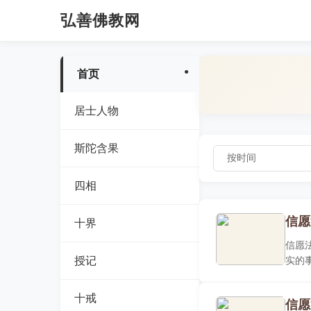
弘善佛教网
首页
居士人物
斯陀含果
四相
信愿
十界
信愿
授记
实的
觉，..
十戒
信愿