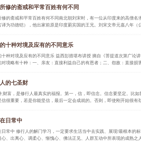
所修的斋戒和平常百姓有何不同
所修的斋戒和平常百姓有何不同南北朝刘宋时，有一位从印度来的高僧名
言译为功德铠），他出家前原是印度罽宾国的王兄。刘宋文帝元嘉八年（公
月..
的十种对境及应有的不同意乐
的十种对境及应有的不同意乐 益西彭措堪布讲授 摘自《菩提道次第广论讲记
的对境略有十种：一、亲友：直接利益自己的有恩者；二、怨敌：直接损
人的七圣财
种;财富，是修行人最真实的福报。第一，信，即信念。信念要坚定。比如
坚信很重要，若是你能坚信，最后一定会成就的。否则，即使刚开始很有
..
在日常中
在日常中 修行人的解门学习，一定要求生活当中去实践、展现!最根本的
道心、出离心、调柔心、惭愧心、佛法正见、人群互动中所表现的成熟之