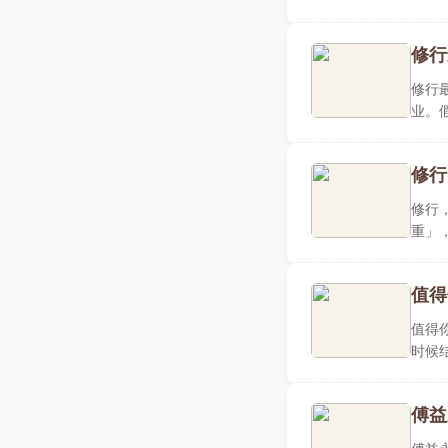
以及..
修行
修行
业。
要的是
修行
修行
重」
一样..
值得
值得
时候
所有..
傅益