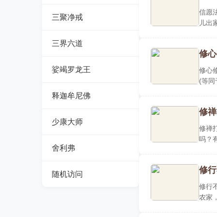
信愿
三聚净戒
儿出
佛往..
三界六道
修心
娑竭罗龙王
修心
(等
法..
释迦牟尼佛
修禅
少康大师
修禅
吗？
舍利弗
期待..
修行
随机访问
修行
农家
起来..