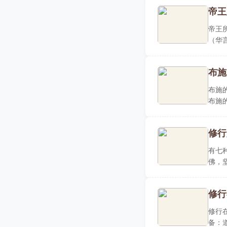
帝王
帝王
（华
年）正
布施
布施
布施
人；..
修行
有七
佛，
力，但
修行
修行
备：