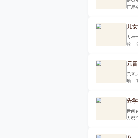
傅益
而易
号，..
儿女
人生
败，
汝颇存
元音
元音
地，
须带..
先学
世间
人都
哪里..
八、