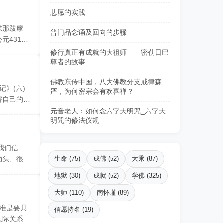
悲愿的实践
求那跋摩
普门品念诵及回向的步骤
元431
修行真正有成就的大祖师——密勒日巴
尊者的故事
佛教东传中国，八大佛教分支戒律森
》(六)
严，为何密宗会有欢喜禅？
害自己的
元音老人：如何念六字大明咒_六字大
明咒的修法仪规
我们信
劲头、很努
生命 (75)
成佛 (52)
大乘 (87)
地狱 (30)
成就 (52)
学佛 (325)
大师 (110)
南怀瑾 (89)
标准是要具
信愿持名 (19)
人际关系，