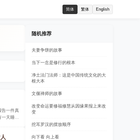
简体
繁体
English
随机推荐
夫妻争饼的故事
当下一念是修行的根本
净土法门法师：这是中国传统文化的大
根大本
文偃禅师的故事
改变命运要修福修慧从因缘果报上来改
报告一件真
变
有一天睡午
挖耳罗汉的摆放顺序
女人
向下看 向上看