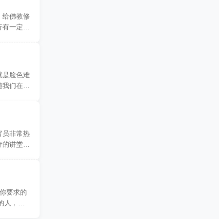
，给佛教修
行有一定功
就是脸色难
随我们在佛
官员非常热
寺的讲堂，
 你要求的
的人，很