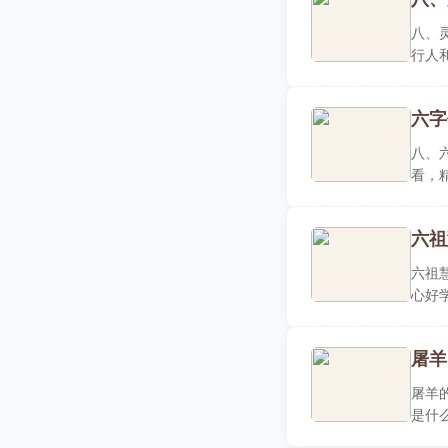
八、
行人
夫，..
六字
八、
看，
堂念..
六祖
六祖
心好
为大..
屠羊
屠羊
是什
容易..