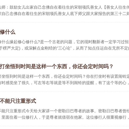
法师：鼓励女儿出家自己念佛自在着往生的宋朝项氏善女人【善女人往生
家自己念佛自在着往生的宋朝项氏善女人底下师父跟大家报告的第三十二
修什么
修什么缘起修心修什么?是一个古老的问题，它的现时翻新者一定学习过恒
同于楞严大定)，或深解点金刚经的“三心论”，从而了知点任运自在无所不
打坐悟到时间是这样一个东西，你还会定时间吗？
打坐悟到时间是这样一个东西，你还会定时间吗？你在打坐时有设置闹铃
有时感觉坐了很久，可左等右等就是等不到闹铃的提醒，有了这个等的心
不能只注重形式
不能只注重形式今天给大家讲一个密勒日巴尊者的故事。密勒日巴尊者曾
，里面住着一位修行人，于是尊者就借宿在他家。这位修行人很重视修行