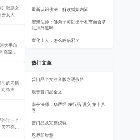
传】鼓励女
重新认识佛法，解读婚姻内涵
则善女人念
宏海法师：佛弟子可以出于礼节而合掌
礼拜外道吗
宣化上人：怎么叫信邪？
河大手印
定的高深教
热门文章
普门品全文注音版念诵仪轨
定时的习惯
，对铃声的
观音普门品全文
南亭法师：华严经 净行品 讲义 第十八
卷
经路过一个
普门品及完整仪轨
，天不亮就
忍辱即智慧