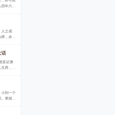
主，即可轻
八四年六月
。人之成
为师，余于
大话
德直证佛
人生西，不
，小到一个
黑。果报在