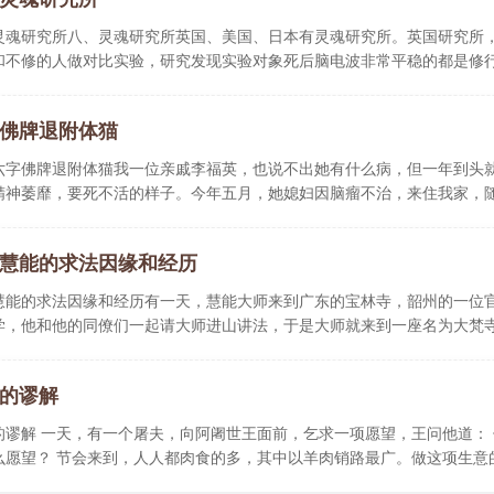
灵魂研究所八、灵魂研究所英国、美国、日本有灵魂研究所。英国研究所
和不修的人做对比实验，研究发现实验对象死后脑电波非常平稳的都是修
佛牌退附体猫
六字佛牌退附体猫我一位亲戚李福英，也说不出她有什么病，但一年到头
精神萎靡，要死不活的样子。今年五月，她媳妇因脑瘤不治，来住我家，
慧能的求法因缘和经历
慧能的求法因缘和经历有一天，慧能大师来到广东的宝林寺，韶州的一位
学，他和他的同僚们一起请大师进山讲法，于是大师就来到一座名为大梵
的谬解
的谬解 一天，有一个屠夫，向阿阇世王面前，乞求一项愿望，王问他道：
么愿望？ 节会来到，人人都肉食的多，其中以羊肉销路最广。做这项生意