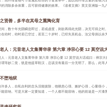
永：高纤维食物可节食减肥在你的节食菜单中，如以高纤维含量的食物为
举的消除多余体重，且可获得健康的效果。《读者文摘》英文亚洲版一九
之贤善，多半在其母之熏陶化育
世间，数十年光阴瞬息即过，若或虚度，则欲再得此光阴，决无可得之时
全在幼时，幼时若已空过，若至二十岁时，已经失其机会。汝父母俱以余
..
老人：元音老人文集菁华录 第六章 净宗心要 12 莫空说
老人：元音老人文集菁华录 第六章 净宗心要 12 莫空说大话或曰：禅宗大
所谓等妙二觉，犹是他提草鞋汉，总该没有最后一分无明了。那么，此等
不堕地狱
有许多人，自私自利的念头没能拔除，他嗔恚心强、嫉妒心强，心量很小
不能容纳。可是大家一定要知道，一个人都不能容纳，他的前途是一片漆
灵魂研究所