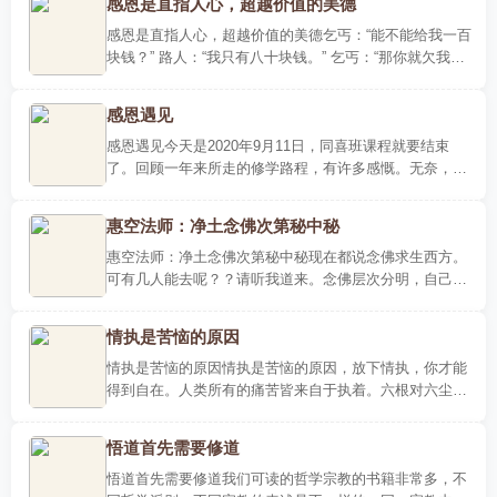
感恩是直指人心，超越价值的美德
感恩是直指人心，超越价值的美德乞丐：“能不能给我一百
块钱？” 路人：“我只有八十块钱。” 乞丐：“那你就欠我二
十块钱吧。” 有些人总以为是上苍欠他的，老觉得老天爷..
感恩遇见
感恩遇见今天是2020年9月11日，同喜班课程就要结束
了。回顾一年来所走的修学路程，有许多感慨。无奈，内
心的抗争，与烦恼相伴，与迷惑同行……这些心理反应都
归结于我已往..
惠空法师：净土念佛次第秘中秘
惠空法师：净土念佛次第秘中秘现在都说念佛求生西方。
可有几人能去呢？？请听我道来。念佛层次分明，自己对
照自己的心性行。你可以骗其他人，但不要骗了自己。最
后哪里也去..
情执是苦恼的原因
情执是苦恼的原因情执是苦恼的原因，放下情执，你才能
得到自在。人类所有的痛苦皆来自于执着。六根对六尘，
生心是不清净心，原因就在于里面有情执。情就是七情，
喜怒哀乐爱..
悟道首先需要修道
悟道首先需要修道我们可读的哲学宗教的书籍非常多，不