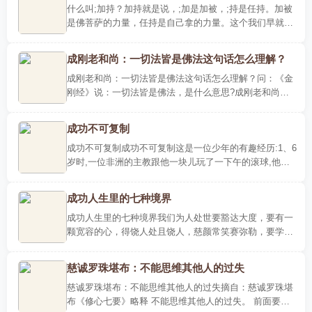
什么叫;加持？加持就是说，;加是加被，;持是任持。加被
是佛菩萨的力量，任持是自己拿的力量。这个我们早就说
过了，佛菩萨要加持你你还要能够拿到。你没有去拿，再
加你持不..
成刚老和尚：一切法皆是佛法这句话怎么理解？
成刚老和尚：一切法皆是佛法这句话怎么理解？问：《金
刚经》说：一切法皆是佛法，是什么意思?成刚老和尚：
一切法就是一切事物，体性空寂，法法皆实相。如果是佛
法，我们妄..
成功不可复制
成功不可复制成功不可复制这是一位少年的有趣经历:1、6
岁时,一位非洲的主教跟他一块儿玩了一下午的滚球,他觉
得从来没有一位大人对他这么好过,认为黑人是最优秀的人
种。2、8..
成功人生里的七种境界
成功人生里的七种境界我们为人处世要豁达大度，要有一
颗宽容的心，得饶人处且饶人，慈颜常笑赛弥勒，要学弥
勒佛，大肚能容容天下难容之事。一位年轻的商人被搭档
出卖，人财..
慈诚罗珠堪布：不能思维其他人的过失
慈诚罗珠堪布：不能思维其他人的过失摘自：慈诚罗珠堪
布《修心七要》略释 不能思维其他人的过失。 前面要