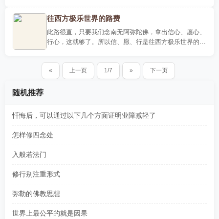
全家人经常去名山朝圣，对于中国人来讲布施供养，由于
几代人的累..
往西方极乐世界的路费
此路很直，只要我们念南无阿弥陀佛，拿出信心、愿心、
行心，这就够了。所以信、愿、行是往西方极乐世界的三
资粮，三种路费。从无量劫以来到现在，我们生了又死，
死了又生，..
«
上一页
1/7
»
下一页
随机推荐
忏悔后，可以通过以下几个方面证明业障减轻了
怎样修四念处
入般若法门
修行别注重形式
弥勒的佛教思想
世界上最公平的就是因果