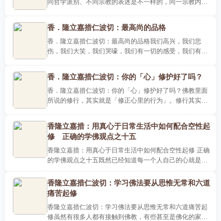
同哲学派别、不同宗教的表述是不一样的，同一宗教内部
又有不同的分支及其观点，而同一分支又有不同历史时期
的内容变化..
香．隆立嘉措仁波切：最高尚的品格
香．隆立嘉措仁波切：最高尚的品格我们高兴，我们悲
伤，我们大笑，我们哭嚎，我们有一切的感受，我们有一
切的爱憎，于是我们知道这就是生命的力量。我们衰老，
我们生病，我..
香．隆立嘉措仁波切：你的「心」修护好了吗？
香．隆立嘉措仁波切：你的「心」修护好了吗？佛教里面
所说的修行，其实就是「修正心里的行为」。修行其实就
是为了要把我们所执着的给转化过来，所以修行的整个过
程，就是透..
香隆立嘉措：用真心于日常生活中如何配合空性起
修 正确的学佛观点之十五
香隆立嘉措：用真心于日常生活中如何配合空性起修 正确
的学佛观点之十五既然已经知道每一个人自己的心就是本
自具足的佛性，但又有人说真心到底长得是如何的一幅模
样呢?其实..
香隆立嘉措仁波切：学习佛法要从思惟无常和六道
痛苦起修
香隆立嘉措仁波切：学习佛法要从思惟无常和六道痛苦起
修虽然有很多人都有接触到佛教，有些甚至是佛化的家庭