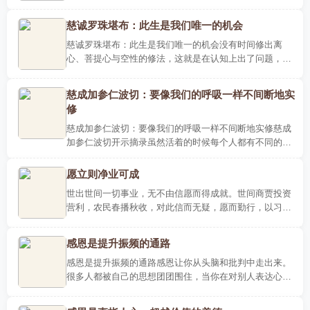
求，不要说其他人的过失；这里更进一步要求，不要去思
维、观察他人..
慈诚罗珠堪布：此生是我们唯一的机会
慈诚罗珠堪布：此生是我们唯一的机会没有时间修出离
心、菩提心与空性的修法，这就是在认知上出了问题，我
们的价值观有问题。因为在大家心中的天平上，金钱的分
量还是比解脱..
慈成加参仁波切：要像我们的呼吸一样不间断地实
修
慈成加参仁波切：要像我们的呼吸一样不间断地实修慈成
加参仁波切开示摘录虽然活着的时候每个人都有不同的计
划，但是不要忘记死亡无常。死亡不是只发生在别人身上
的事，死亡..
愿立则净业可成
世出世间一切事业，无不由信愿而得成就。世间商贾投资
营利，农民春播秋收，对此信而无疑，愿而勤行，以习见
习闻，所以，无须专谈信愿；净土往生，事非寻常，众生
以未曾见闻..
感恩是提升振频的通路
感恩是提升振频的通路感恩让你从头脑和批判中走出来。
很多人都被自己的思想团团围住，当你在对别人表达心中
的谢意时，你就能从对、错、好、坏的心理状态中走出
来，再回到你..